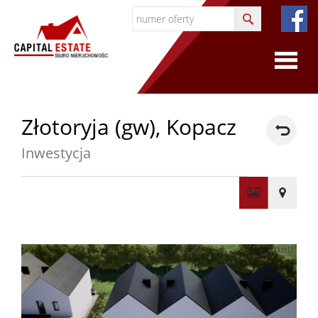
O
Złotoryja (gw), Kopacz
firmie
Inwestycja
O
firmie
+
−
Certyfi
Współp