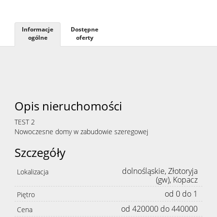
Danych
Informacje
Dostępne
ogólne
oferty
Osobow
RODO
Opis nieruchomości
Usługi
TEST 2
Nowoczesne domy w zabudowie szeregowej
Szczegóły
Przygo
dolnośląskie, Złotoryja
Lokalizacja
(gw), Kopacz
transak
od 0 do 1
Piętro
od 420000 do 440000
Cena