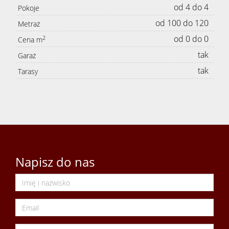
dla
od 4 do 4
Pokoje
od 100 do 120
Metraż
klienta
od 0 do 0
2
Cena m
tak
Garaż
tak
Tarasy
Cennik
usług
Zgłoś
Napisz do nas
chęć
zakupu