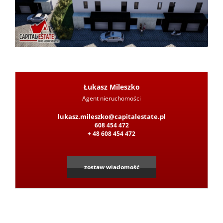
z
Pośred
Łukasz Mileszko
Jak
Agent nieruchomości
lukasz.mileszko@capitalestate.pl
608 454 472
Leaflet
|
©
OpenStreetMap
contributors
sprzeda
+ 48 608 454 472
nieruc
zostaw wiadomość
Ochron