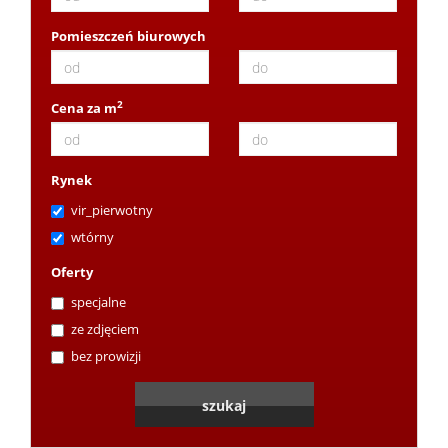
Wynaj
Pomieszczeń biurowych
Zamian
2
Cena za m
Poszuk
Rynek
vir_pierwotny
Kontak
wtórny
Oferty
Kredyt
specjalne
ze zdjęciem
bez prowizji