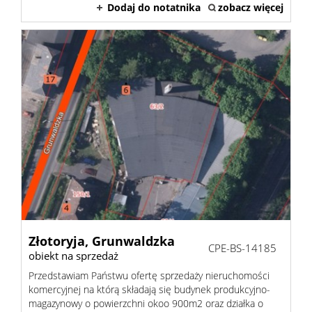
Dodaj do notatnika
zobacz więcej
Danych
Osobow
RODO
Usługi
Przygo
Złotoryja,
Grunwaldzka
CPE-BS-14185
obiekt na sprzedaż
transak
Przedstawiam Państwu ofertę sprzedaży nieruchomości
komercyjnej na którą składają się budynek produkcyjno-
magazynowy o powierzchni okoo 900m2 oraz działka o