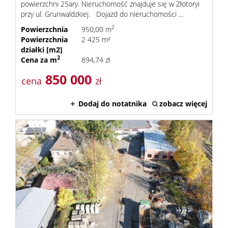
dla
powierzchni 25ary. Nieruchomość znajduje się w Złotoryi
przy ul. Grunwaldzkiej. Dojazd do nieruchomości ...
2
Powierzchnia
950,00 m
klienta
Powierzchnia
2 425 m²
działki [m2]
2
Cena za m
894,74 zł
Cennik
850 000
cena
zł
Dodaj do notatnika
zobacz więcej
usług
Zgłoś
chęć
zakupu