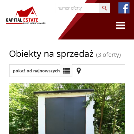
O
Obiekty na sprzedaż
(3 oferty)
firmie
O
pokaż od najnowszych
firmie
Certyfi
Współp