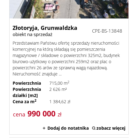
nieruc
Złotoryja,
Grunwaldzka
CPE-BS-13848
obiekt na sprzedaż
Zgłoś
Przedstawiam Państwu ofertę sprzedaży nieruchomości
komercyjnej na którą składają się pomieszczenia
magazynowe / składowe o powierzchni 325m2, budynek
chęć
biurowo-użytkowy o powierzchni 259m2 oraz plac o
powierzchni 26 arów ze sprawną wagą najazdową.
Nieruchomość znajduje ...
sprzeda
2
Powierzchnia
715,00 m
Powierzchnia
2 626 m²
działki [m2]
2
Cena za m
1 384,62 zł
nieruc
990 000
cena
zł
Kredyty
Dodaj do notatnika
zobacz więcej