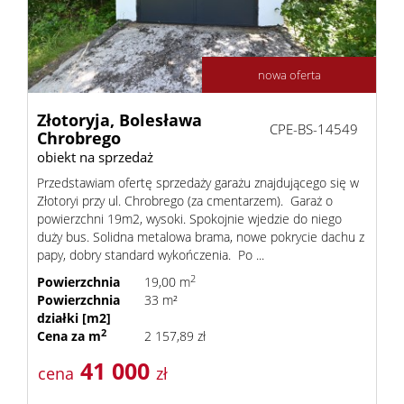
z
nowa oferta
Pośred
Złotoryja,
Bolesława
CPE-BS-14549
Chrobrego
obiekt na sprzedaż
Jak
Przedstawiam ofertę sprzedaży garażu znajdującego się w
Złotoryi przy ul. Chrobrego (za cmentarzem). Garaż o
powierzchni 19m2, wysoki. Spokojnie wjedzie do niego
duży bus. Solidna metalowa brama, nowe pokrycie dachu z
sprzeda
papy, dobry standard wykończenia. Po ...
2
Powierzchnia
19,00 m
Powierzchnia
33 m²
nieruc
działki [m2]
2
Cena za m
2 157,89 zł
41 000
Ochron
cena
zł