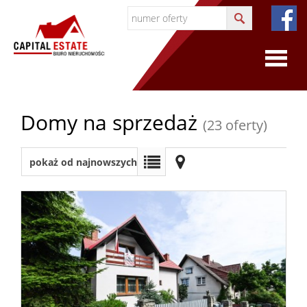
O
Domy na sprzedaż
(23 oferty)
firmie
O
pokaż od najnowszych
firmie
Certyfi
Współp