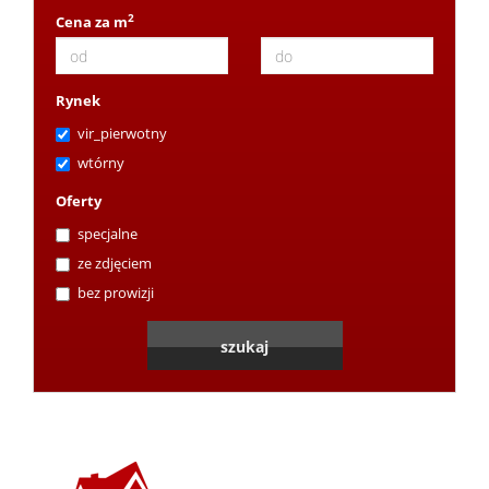
2
Cena za m
Rynek
vir_pierwotny
wtórny
Oferty
specjalne
ze zdjęciem
bez prowizji