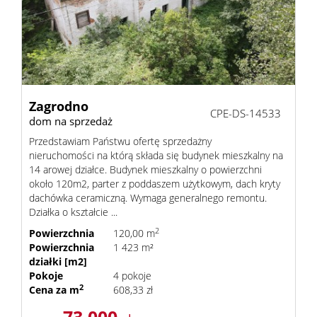
nieruc
Zgłoś
Zagrodno
CPE-DS-14533
dom na sprzedaż
chęć
Przedstawiam Państwu ofertę sprzedażny
nieruchomości na którą składa się budynek mieszkalny na
14 arowej działce. Budynek mieszkalny o powierzchni
około 120m2, parter z poddaszem użytkowym, dach kryty
sprzeda
dachówka ceramiczną. Wymaga generalnego remontu.
Działka o kształcie ...
2
Powierzchnia
120,00 m
nieruc
Powierzchnia
1 423 m²
działki [m2]
Pokoje
4 pokoje
Kredyty
2
Cena za m
608,33 zł