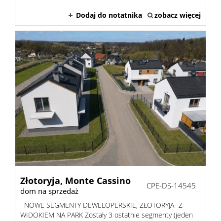
Danych
Dodaj do notatnika
zobacz więcej
Osobow
RODO
Usługi
Przygo
Złotoryja,
Monte Cassino
CPE-DS-14545
transak
dom na sprzedaż
NOWE SEGMENTY DEWELOPERSKIE, ZŁOTORYJA- Z
WIDOKIEM NA PARK Zostały 3 ostatnie segmenty (jeden