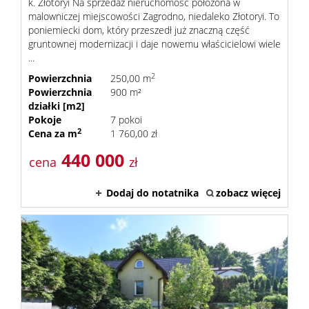
k. Złotoryi Na sprzedaż nieruchomość położona w
Wynaj
malowniczej miejscowości Zagrodno, niedaleko Złotoryi. To
poniemiecki dom, który przeszedł już znaczną część
gruntownej modernizacji i daje nowemu właścicielowi wiele
Zamian
...
2
Powierzchnia
250,00 m
Powierzchnia
900 m²
Poszuk
działki [m2]
Pokoje
7 pokoi
2
Cena za m
1 760,00 zł
440 000
Kontak
cena
zł
Dodaj do notatnika
zobacz więcej
Kredyt