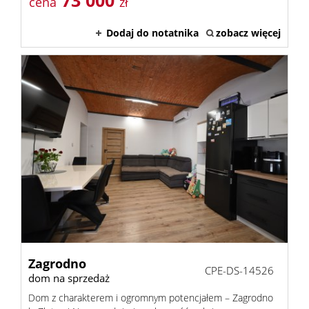
73 000
cena
zł
Oferta
Dodaj do notatnika
zobacz więcej
Mieszk
Domy
Działki
Lokale
Zagrodno
Obiekty
CPE-DS-14526
dom na sprzedaż
Dom z charakterem i ogromnym potencjałem – Zagrodno