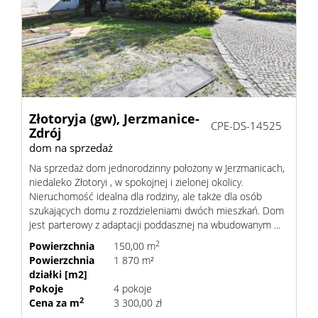
Złotoryja (gw),
Jerzmanice-
CPE-DS-14525
Zdrój
dom na sprzedaż
Na sprzedaż dom jednorodzinny położony w Jerzmanicach,
niedaleko Złotoryi , w spokojnej i zielonej okolicy.
Nieruchomość idealna dla rodziny, ale także dla osób
szukających domu z rozdzieleniami dwóch mieszkań. Dom
jest parterowy z adaptacji poddasznej na wbudowanym ...
2
Powierzchnia
150,00 m
Powierzchnia
1 870 m²
działki [m2]
Pokoje
4 pokoje
2
Cena za m
3 300,00 zł