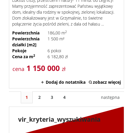
Luksus ciszy, przestrzeni i natury- 11 minut od Legnicy!
Mamy przyjemność zaprezentować Państwu wyjątkowy
dom, idealny dla rodziny w spokojnej, zielonej lokalizacji.
Dom zlokalizowany jest w Grzymalinie, to świetne
połączenie życia pośród zieleni, z dala od hałasu ...
2
Powierzchnia
186,00 m
Powierzchnia
1 500 m²
działki [m2]
Pokoje
6 pokoi
2
Cena za m
6 182,80 zł
1 150 000
cena
zł
Dodaj do notatnika
zobacz więcej
1
2
3
4
następna
vir_kryteria_wyszukiwania