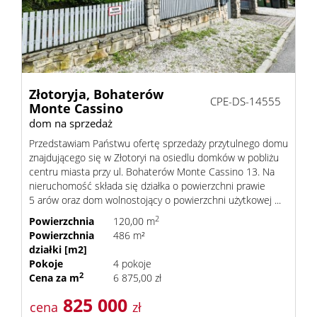
z
Pośred
Złotoryja,
Bohaterów
CPE-DS-14555
Monte Cassino
dom na sprzedaż
Jak
Przedstawiam Państwu ofertę sprzedaży przytulnego domu
znajdującego się w Złotoryi na osiedlu domków w pobliżu
centru miasta przy ul. Bohaterów Monte Cassino 13. Na
nieruchomość składa się działka o powierzchni prawie
sprzeda
5 arów oraz dom wolnostojący o powierzchni użytkowej ...
2
Powierzchnia
120,00 m
Powierzchnia
486 m²
nieruc
działki [m2]
Pokoje
4 pokoje
2
Cena za m
6 875,00 zł
Ochron
825 000
cena
zł