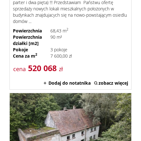
dla
parter i dwa pięta) !!! Przedstawiam Państwu ofertę
sprzedaży nowych lokali mieszkalnych położonych w
budynkach znajdujacych się na nowo-powstającym osiedlu
domów ...
klienta
2
Powierzchnia
68,43 m
Powierzchnia
90 m²
działki [m2]
Cennik
Pokoje
3 pokoje
2
Cena za m
7 600,00 zł
520 068
usług
cena
zł
Dodaj do notatnika
zobacz więcej
Zgłoś
chęć
zakupu