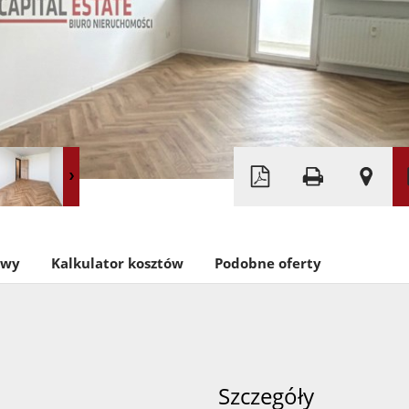
Leaflet
|
©
OpenStreetMap
owy
Kalkulator kosztów
Podobne oferty
Szczegóły