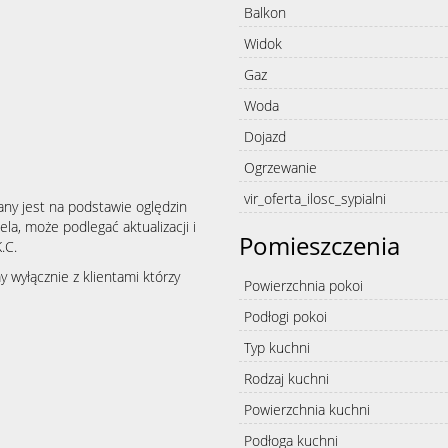
Balkon
Widok
Gaz
Woda
Dojazd
Ogrzewanie
vir_oferta_ilosc_sypialni
any jest na podstawie oględzin
la, może podlegać aktualizacji i
Pomieszczenia
.C.
wyłącznie z klientami którzy
Powierzchnia pokoi
Podłogi pokoi
Typ kuchni
Rodzaj kuchni
Powierzchnia kuchni
Podłoga kuchni