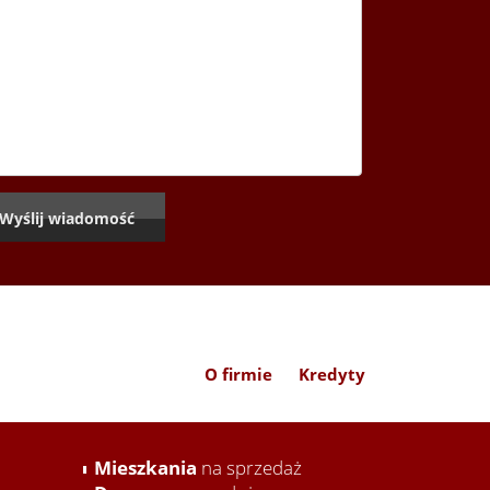
O firmie
Kredyty
Mieszkania
na sprzedaż