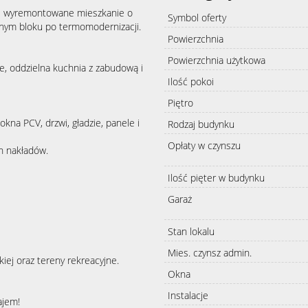
i wyremontowane mieszkanie o
Symbol oferty
ym bloku po termomodernizacji.
Powierzchnia
Powierzchnia użytkowa
e, oddzielna kuchnia z zabudową i
Ilość pokoi
Piętro
na PCV, drzwi, gładzie, panele i
Rodzaj budynku
Opłaty w czynszu
h nakładów.
Ilość pięter w budynku
Garaż
Stan lokalu
Mies. czynsz admin.
kiej oraz tereny rekreacyjne.
Okna
Instalacje
ajem!