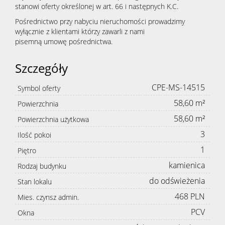
stanowi oferty określonej w art. 66 i następnych K.C.
Pośrednictwo przy nabyciu nieruchomości prowadzimy
nieruc
wyłącznie z klientami którzy zawarli z nami
pisemną umowę pośrednictwa.
Zgłoś
Szczegóły
CPE-MS-14515
Symbol oferty
chęć
58,60 m²
Powierzchnia
58,60 m²
Powierzchnia użytkowa
sprzeda
3
Ilość pokoi
1
Piętro
kamienica
Rodzaj budynku
nieruc
do odświeżenia
Stan lokalu
468 PLN
Mies. czynsz admin.
Kredyty
PCV
Okna