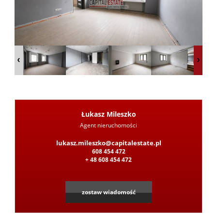
z
Pośred
Jak
Łukasz Mileszko
Agent nieruchomości
Leaflet
|
©
OpenStreetMap
contributors
sprzeda
lukasz.mileszko@capitalestate.pl
608 454 472
+ 48 608 454 472
nieruc
zostaw wiadomość
Ochron