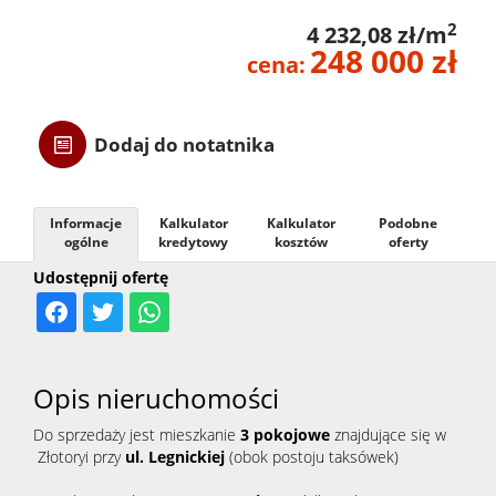
2
4 232,08 zł/m
Danych
248 000 zł
cena:
Osobow
Dodaj do notatnika
RODO
Informacje
Kalkulator
Kalkulator
Podobne
ogólne
kredytowy
kosztów
oferty
Usługi
Udostępnij ofertę
Przygo
Opis nieruchomości
transak
Do sprzedaży jest mieszkanie
3 pokojowe
z
najdujące się w
Złotoryi przy
ul. Legnickiej
(obok postoju taksówek)