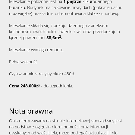
dla
Mieszkanie położone jest na
1 piętrze
kilkurodzinnego
budynku. Budynek ma całkowicie nowy dach (pokrycie dachu
oraz więźbę) oraz ładnie odremontowaną klatkę schodową.
klienta
Mieszkanie składa się z pokoju dziennego z aneksem
kuchennym,
dwóch pokoi, łazienki z wc oraz przedpokoju o
2
łącznej powierzchni
58,6m
.
Cennik
Mieszkanie wymaga remontu.
Pełna własność.
usług
Czynsz administracyjny około 480zł.
Cena 248.000zł -
do uzgodnienia.
Zgłoś
chęć
Nota prawna
Opis oferty zawarty na stronie internetowej sporządzany jest
na podstawie oględzin nieruchomości oraz informacji
zakupu
uzyskanych od właściciela, może podlegać aktualizacji i nie