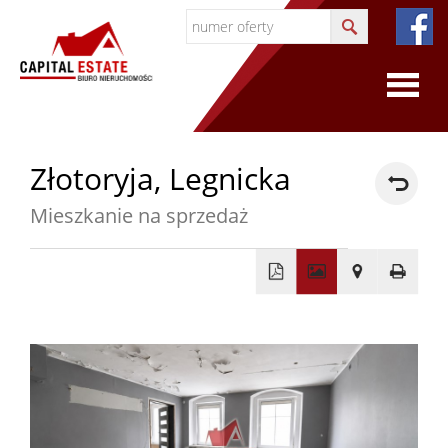
O
Złotoryja,
Legnicka
firmie
Mieszkanie na sprzedaż
O
firmie
+
−
Certyfi
Współp