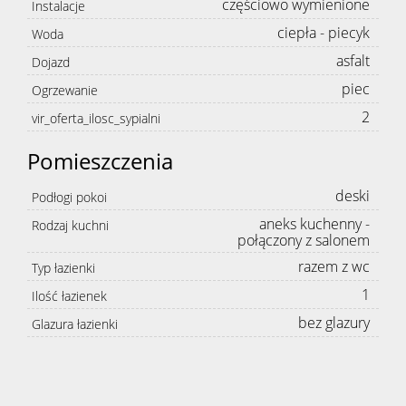
częściowo wymienione
Instalacje
Oferta
ciepła - piecyk
Woda
asfalt
Dojazd
piec
Mieszk
Ogrzewanie
2
vir_oferta_ilosc_sypialni
Domy
Pomieszczenia
deski
Podłogi pokoi
Działki
aneks kuchenny -
Rodzaj kuchni
połączony z salonem
razem z wc
Typ łazienki
Lokale
1
Ilość łazienek
bez glazury
Glazura łazienki
Obiekty