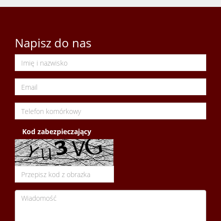
Wynaj
Napisz do nas
Zamian
Poszuk
Kontak
Kod zabezpieczający
Kredyt