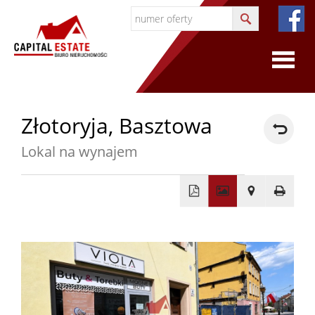
O
Złotoryja,
Basztowa
firmie
Lokal na wynajem
O
firmie
+
−
Certyfi
Współp