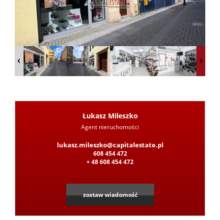
z
Pośred
Jak
Łukasz Mileszko
Agent nieruchomości
Leaflet
|
©
OpenStreetMap
contributors
sprzeda
lukasz.mileszko@capitalestate.pl
608 454 472
+ 48 608 454 472
nieruc
zostaw wiadomość
Ochron