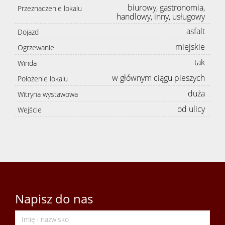
biurowy, gastronomia,
Przeznaczenie lokalu
Oferta
handlowy, inny, usługowy
asfalt
Dojazd
miejskie
Ogrzewanie
Mieszk
tak
Winda
w głównym ciągu pieszych
Położenie lokalu
Domy
duża
Witryna wystawowa
od ulicy
Wejście
Działki
Lokale
Obiekty
Napisz do nas