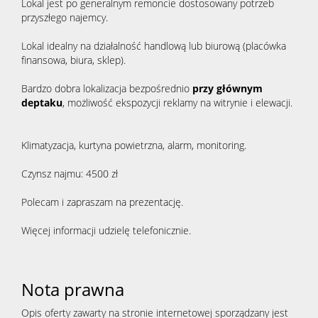
dla
Lokal jest po generalnym remoncie dostosowany potrzeb
przyszłego najemcy.
Lokal idealny na działalność handlową lub biurową (placówka
klienta
finansowa, biura, sklep).
Bardzo dobra lokalizacja bezpośrednio
przy głównym
deptaku
, możliwość ekspozycji reklamy na witrynie i elewacji.
Cennik
Klimatyzacja, kurtyna powietrzna, alarm, monitoring.
usług
Czynsz najmu: 4500 zł
Polecam i zapraszam na prezentację.
Zgłoś
Więcej informacji udzielę telefonicznie.
chęć
Nota prawna
zakupu
Opis oferty zawarty na stronie internetowej sporządzany jest