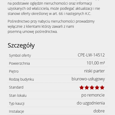
na podstawie oględzin nieruchomości oraz informacji
uzyskanych od właściciela, może podlegać aktualizacji i nie
nieruc
stanowi oferty określonej w art. 66 i następnych K.C.
Pośrednictwo przy nabyciu nieruchomości prowadzimy
wyłącznie z klientami którzy zawarli z nami
Zgłoś
pisemną umowę pośrednictwa.
Szczegóły
chęć
CPE-LW-14512
Symbol oferty
101,00 m²
Powierzchnia
sprzeda
niski parter
Piętro
biurowo-usługowy
Rodzaj budynku
nieruc
Standard
po remoncie
Stan lokalu
do uzgodnienia
Typ kaucji
Kredyty
dobre
Instalacje