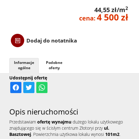
2
44,55 zł/m
Danych
4 500 zł
cena:
Osobow
Dodaj do notatnika
RODO
Informacje
Podobne
ogólne
oferty
Usługi
Udostępnij ofertę
Przygo
Opis nieruchomości
transak
Przedstawiam
ofertę wynajmu
dużego lokalu użytkowego
znajdującego się w ścisłym centrum Złotoryi przy
ul.
Basztowej
. Powierzchnia użytkowa lokalu wynosi
101m2
.