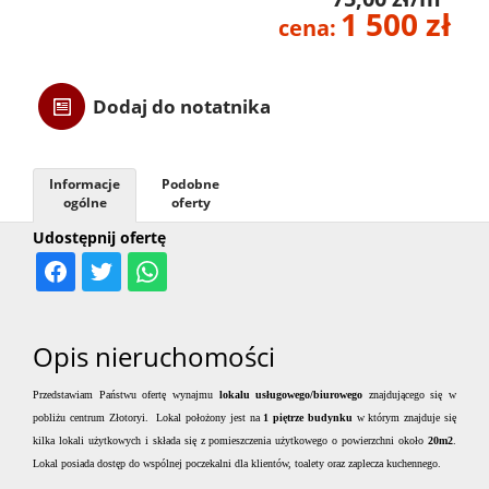
1 500 zł
cena:
Danych
Dodaj do notatnika
Osobow
RODO
Informacje
Podobne
ogólne
oferty
Udostępnij ofertę
Usługi
Przygo
Opis nieruchomości
Przedstawiam Państwu ofertę wynajmu
lokalu usługowego/biurowego
znajdującego się w
transak
pobliżu centrum Złotoryi.
Lokal położony jest na
1 piętrze budynku
w którym znajduje się
kilka lokali użytkowych i składa się z pomieszczenia użytkowego o powierzchni około
20m2
.
Lokal posiada dostęp do wspólnej poczekalni dla klientów, toalety oraz zaplecza kuchennego.