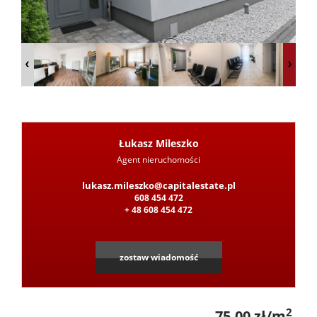
z
Pośred
Jak
Łukasz Mileszko
Agent nieruchomości
Leaflet
|
©
OpenStreetMap
contributors
lukasz.mileszko@capitalestate.pl
sprzeda
608 454 472
+ 48 608 454 472
nieruc
zostaw wiadomość
Ochron
2
75,00 zł/m