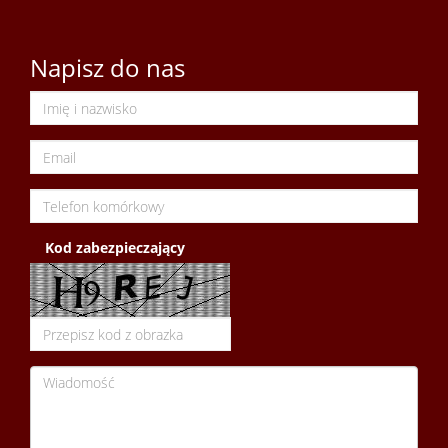
Wynaj
Napisz do nas
Zamian
Poszuk
Kontak
Kod zabezpieczający
Kredyt