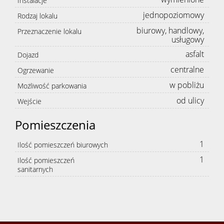
Instalacje
Oferta
jednopoziomowy
Rodzaj lokalu
biurowy, handlowy,
Przeznaczenie lokalu
usługowy
Mieszk
asfalt
Dojazd
centralne
Ogrzewanie
w pobliżu
Domy
Możliwość parkowania
od ulicy
Wejście
Działki
Pomieszczenia
1
Ilość pomieszczeń biurowych
Lokale
1
Ilość pomieszczeń
sanitarnych
Obiekty