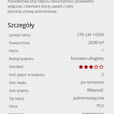
Pośrednictwo przy nabyciu nieruchomości prowadzimy
wyłącznie z klientami którzy zawarli z nami
pisemną umowę pośrednictwa.
nieruc
Szczegóły
Zgłoś
CPE-LW-14354
Symbol oferty
20,00 m²
Powierzchnia
chęć
1
Piętro
biurowo-usługowy
Rodzaj budynku
sprzeda
Standard
2
Ilość pięter w budynku
po remoncie
Stan lokalu
nieruc
Własność
Stan prawny
jednomiesięczna
Typ kaucji
Kredyty
PCV
Okna
wymienione