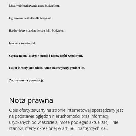
dla
Możliwość parkowania przed budynkiem.
Ogrzewanie centralne dla budynku.
klienta
Bardzo dobry standard lokalu jak i budynku.
Cennik
Internet - światłowód.
Czynsz najmu 1500zł + media i koszty części
wspólnych.
usług
Lokal
idealny
jako biuro, salon kosmetyczny, gabinet itp.
Zapraszam na prezentację.
Zgłoś
Nota prawna
chęć
Opis oferty zawarty na stronie internetowej sporządzany jest
na podstawie oględzin nieruchomości oraz informacji
uzyskanych od właściciela, może podlegać aktualizacji i nie
stanowi oferty określonej w art. 66 i następnych K.C.
zakupu