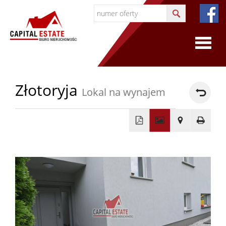
O
Złotoryja
Lokal na wynajem
firmie
O
+
firmie
−
Certyfi
Współp