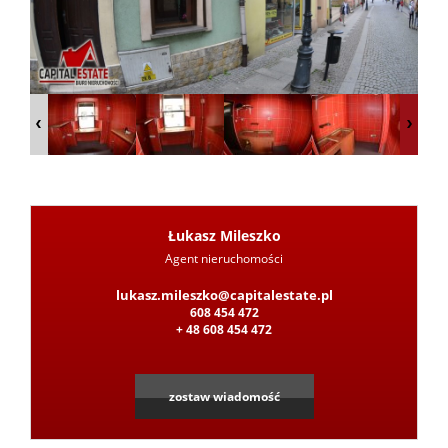
z
Pośred
Jak
Łukasz Mileszko
Agent nieruchomości
Leaflet
|
©
OpenStreetMap
contributors
sprzeda
lukasz.mileszko@capitalestate.pl
608 454 472
+ 48 608 454 472
nieruc
zostaw wiadomość
Ochron