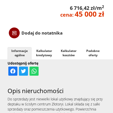
2
6 716,42 zł/m
Danych
45 000 zł
cena:
Osobow
Dodaj do notatnika
RODO
Informacje
Kalkulator
Kalkulator
Podobne
ogólne
kredytowy
kosztów
oferty
Usługi
Udostępnij ofertę
Przygo
Opis nieruchomości
transak
Do sprzedaży jest niewielki lokal użytkowy znajdujący się przy
deptaku w ścisłym centrum Złotoryi. Lokal składa się z salki
sprzedaży oraz pomieszczenia użytkowego. Powierzchnia