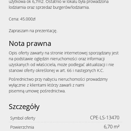
dla
użytkowa ok 6,7m2. Ostatnio w lokalu była prowadzona
lodziarnia oraz sprzedaż burgerów/lodziarnia.
Cena: 45.000zł
klienta
Zapraszam na prezentację.
Nota prawna
Cennik
Opis oferty zawarty na stronie internetowej sporządzany jest
na podstawie oględzin nieruchomości oraz informacji
usług
uzyskanych od właściciela, może podlegać aktualizacji i nie
stanowi oferty określonej w art. 66 i następnych K.C.
Pośrednictwo przy nabyciu nieruchomości prowadzimy
Zgłoś
wyłącznie z klientami którzy zawarli z nami
pisemną umowę pośrednictwa.
Szczegóły
chęć
CPE-LS-13470
Symbol oferty
zakupu
6,70 m²
Powierzchnia