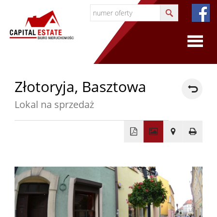
O
Złotoryja,
Basztowa
firmie
Lokal na sprzedaż
O
firmie
+
−
Certyfi
Współp