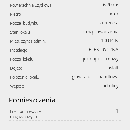
6,70 m²
Powierzchnia użytkowa
parter
Piętro
nieruc
kamienica
Rodzaj budynku
do wprowadzenia
Stan lokalu
Zgłoś
100 PLN
Mies. czynsz admin.
ELEKTRYCZNA
Instalacje
chęć
jednopoziomowy
Rodzaj lokalu
asfalt
Dojazd
sprzeda
główna ulica handlowa
Położenie lokalu
od ulicy
Wejście
nieruc
Pomieszczenia
1
Ilość pomieszczeń
magazynowych
Kredyty