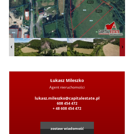
z
Pośred
Jak
sprzeda
Łukasz Mileszko
Agent nieruchomości
Leaflet
|
©
OpenStreetMap
contributors
lukasz.mileszko@capitalestate.pl
nieruc
608 454 472
+ 48 608 454 472
Ochron
zostaw wiadomość