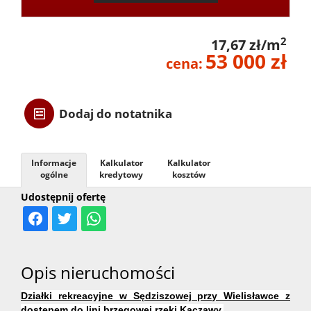
Danych
2
17,67 zł/m
53 000 zł
cena:
Osobow
Dodaj do notatnika
RODO
Informacje
Kalkulator
Kalkulator
Usługi
ogólne
kredytowy
kosztów
Udostępnij ofertę
Przygo
transak
Opis nieruchomości
Działki rekreacyjne w Sędziszowej przy Wielisławce z
dostępem do lini brzegowej rzeki Kaczawy.