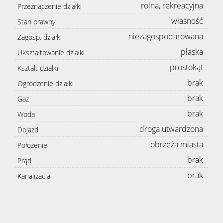
rolna, rekreacyjna
Przeznaczenie działki
Oferta
własność
Stan prawny
niezagospodarowana
Zagosp. działki
Mieszk
płaska
Ukształtowanie działki
prostokąt
Kształt działki
brak
Ogrodzenie działki
Domy
brak
Gaz
brak
Woda
Działki
droga utwardzona
Dojazd
obrzeża miasta
Położenie
Lokale
brak
Prąd
brak
Kanalizacja
Obiekty