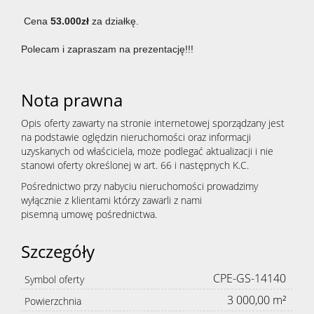
Cena
53.000zł
za działkę.
nieruc
Polecam i zapraszam na prezentację!!!
Zgłoś
Nota prawna
Opis oferty zawarty na stronie internetowej sporządzany jest
chęć
na podstawie oględzin nieruchomości oraz informacji
uzyskanych od właściciela, może podlegać aktualizacji i nie
stanowi oferty określonej w art. 66 i następnych K.C.
sprzeda
Pośrednictwo przy nabyciu nieruchomości prowadzimy
wyłącznie z klientami którzy zawarli z nami
pisemną umowę pośrednictwa.
nieruc
Szczegóły
CPE-GS-14140
Symbol oferty
Kredyty
3 000,00 m²
Powierzchnia