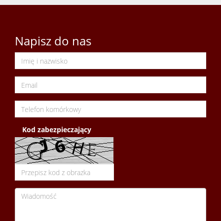
Wynaj
Napisz do nas
Zamian
Poszuk
Kontak
Kod zabezpieczający
Kredyt