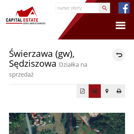
O
Świerzawa (gw),
Sędziszowa
firmie
Działka na
O
sprzedaż
firmie
+
Certyfi
−
Współp