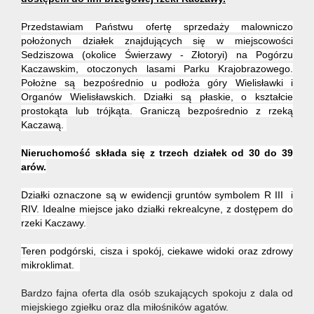
dla
Przedstawiam Państwu ofertę sprzedaży malowniczo
położonych działek znajdujących się w miejscowości
klienta
Sedziszowa (okolice Świerzawy - Złotoryi) na Pogórzu
Kaczawskim, otoczonych lasami Parku Krajobrazowego.
Położne są bezpośrednio u podłoża góry Wielisławki i
Organów Wielisławskich.
Działki są płaskie, o kształcie
Cennik
prostokąta lub trójkąta.
Graniczą bezpośrednio z rzeką
Kaczawą.
usług
Nieruchomość składa się z trzech działek od 30 do 39
arów.
Działki oznaczone są w ewidencji gruntów symbolem R III i
Zgłoś
RIV. Idealne miejsce jako działki rekrealcyne, z dostępem do
rzeki Kaczawy.
chęć
Teren podgórski, cisza i spokój, ciekawe widoki oraz zdrowy
mikroklimat.
Bardzo fajna oferta dla osób szukających spokoju z dala od
zakupu
miejskiego zgiełku oraz dla miłośników agatów.