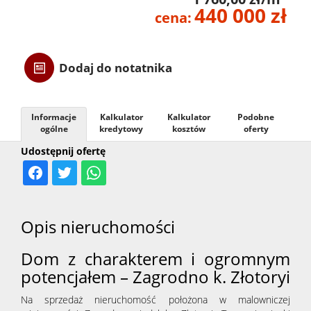
440 000 zł
cena:
Danych
Dodaj do notatnika
Osobow
RODO
Informacje
Kalkulator
Kalkulator
Podobne
ogólne
kredytowy
kosztów
oferty
Udostępnij ofertę
Usługi
Przygo
Opis nieruchomości
Dom z charakterem i ogromnym
transak
potencjałem – Zagrodno k. Złotoryi
Na sprzedaż nieruchomość położona w malowniczej