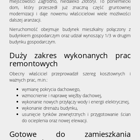
dla
miejscowości Zagrodno, niedaleko Złotoryi. To poniemiecki
dom, który przeszedł już znaczną część gruntownej
modernizacji i daje nowemu właścicielowi wiele możliwości
dalszej aranżacji.
klienta
Nieruchomość obejmuje budynek mieszkalny połączony z
budynkiem gospodarczym oraz udział wynoszący 1/3 w drugim
budynku gospodarczym.
Cennik
Duży zakres wykonanych prac
remontowych
usług
Obecny właściciel przeprowadził szereg kosztownych i
ważnych prac, m.in.:
wymianę pokrycia dachowego,
Zgłoś
wzmocnienie i naprawę więźby dachowej,
wykonanie nowych przyłączy wody i energii elektrycznej,
wykonanie drenażu budynku,
chęć
usunięcie tynków zewnętrznych i przygotowanie ścian
do ocieplenia oraz nowej elewacji.
Gotowe do zamieszkania
zakupu