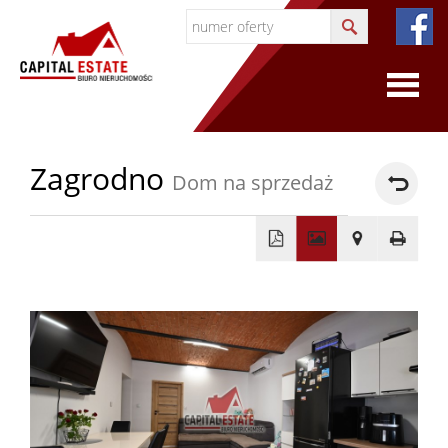
O
Zagrodno
Dom na sprzedaż
firmie
O
+
firmie
−
Certyfi
Współp