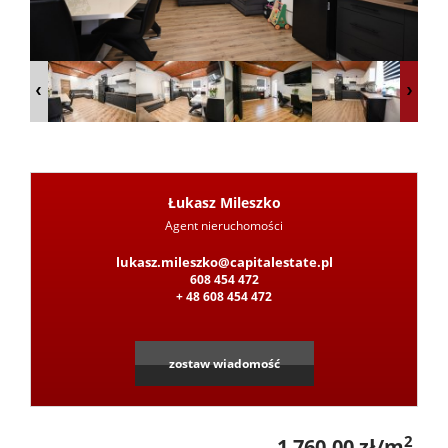
z
Pośred
Jak
Łukasz Mileszko
Agent nieruchomości
Leaflet
|
©
OpenStreetMap
contributors
lukasz.mileszko@capitalestate.pl
sprzeda
608 454 472
+ 48 608 454 472
nieruc
zostaw wiadomość
Ochron
2
1 760,00 zł/m