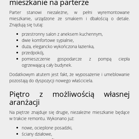
mieszkanie na parterze
Parter stanowi niezależne, w pełni wyremontowane
nieruc
mieszkanie, urządzone ze smakiem i dbałością o detale.
Znajdują się tutaj:
przestronny salon z aneksem kuchennym,
Zgłoś
dwie komfortowe sypialnie,
duża, elegancko wykończona łazienka,
przedpokój,
pomieszczenie gospodarcze z pompą ciepła
chęć
ogrzewającą cały budynek.
Dodatkowym atutem jest fakt, że wyposażenie i umeblowanie
pozostają do dyspozycji nowego właściciela.
sprzeda
Piętro z możliwością własnej
aranżacji
nieruc
Na piętrze znajduje się drugie, niezależne mieszkanie będące
w trakcie remontu. Wykonano już:
Kredyty
nowe, ocieplone posadzki,
ściany działowe,