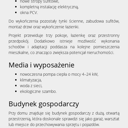
nowe stropy sufitowe,
kompletną instalację elektryczną,
Oferta
okna PCV.
Do wykończenia pozostały tynki ścienne, zabudowa sufitów,
montaż drzwi oraz wykończenie łazienki.
Mieszk
Projekt przewiduje trzy pokoje, łazienkę oraz przestronny
przedpokój. Dodatkowo istnieje możliwość wykonania
schodów i adaptacji poddasza na kolejne pomieszczenia
Domy
mieszkalne, co znacząco zwiększa potencjał nieruchomości.
Media i wyposażenie
Działki
nowoczesna pompa ciepła o mocy 4–24 kW,
klimatyzacja,
woda z sieci,
Lokale
ekologiczne szambo.
Budynek gospodarczy
Obiekty
Przy domu znajduje się budynek gospodarczy z dużą, otwartą
przestrzenią, która doskonale sprawdzi się jako garaż, warsztat
lub miejsce do przechowywania sprzętu i pojazdów.