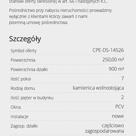
stanowi oferty określonej w art. 66 i następnych K.C.
Pośrednictwo przy nabyciu nieruchomości prowadzimy
wyłącznie z klientami którzy zawarli z nami
pisemną umowę pośrednictwa.
Szczegóły
CPE-DS-14526
Symbol oferty
250,00 m²
Powierzchnia
900 m²
Powierzchnia działki
7
Ilość pokoi
kamienica wolnostojąca
Rodzaj domu
2
Ilość pięter w budynku
PCV
Okna
nowe
Instalacje
częściowo
Zagosp. działki
zagospodarowana