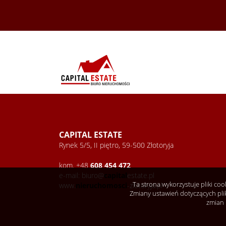
CAPITAL ESTATE
Rynek 5/5, II piętro, 59-500 Złotoryja
kom. +48
608 454 472
e-mail: biuro@
capital
estate.pl
Ta strona wykorzystuje pliki co
www.
nieruchomosci
-zlotoryja.pl
Zmiany ustawień dotyczących pli
zmian 