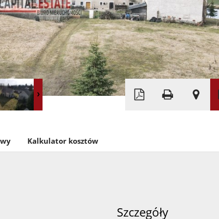
Leaflet
|
©
OpenStreetMap
owy
Kalkulator kosztów
Szczegóły