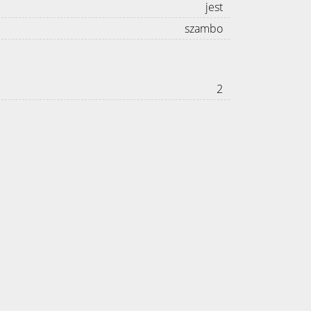
jest
szambo
2