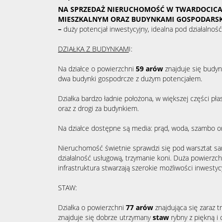
NA SPRZEDAŻ NIERUCHOMOŚĆ W TWARDOCICA
MIESZKALNYM ORAZ BUDYNKAMI GOSPODARSK
–
duży potencjał inwestycyjny, idealna pod działalnoś
DZIAŁKA Z BUDYNKAM
I:
Na działce o powierzchni
59 arów
znajduje się budy
dwa budynki gospodrcze z dużym potencjałem.
Działka bardzo ładnie położona, w większej części pła
oraz z drogi za budynkiem.
Na działce dostępne są media: prąd, woda, szambo ora
Nieruchomość świetnie sprawdzi się pod warsztat s
działalność usługową, trzymanie koni. Duża powierzchni
infrastruktura stwarzają szerokie możliwości inwestyc
STAW:
Działka o powierzchni
77 arów
znajdująca się zaraz 
znajduje się dobrze utrzymany
staw
rybny z piękną i