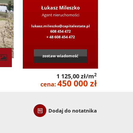
Łukasz Mileszko
Agent nieruchomości
lukasz.mileszko@capitalestate.pl
608 454 472
+ 48 608 454 472
zostaw wiadomość
contributors
2
1 125,00 zł/m
450 000 zł
cena:
Dodaj do notatnika