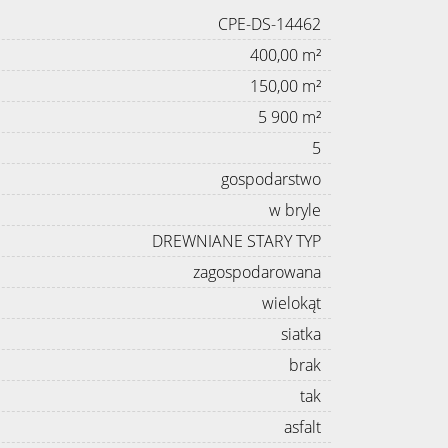
CPE-DS-14462
400,00 m²
150,00 m²
5 900 m²
5
gospodarstwo
w bryle
DREWNIANE STARY TYP
zagospodarowana
wielokąt
siatka
brak
tak
asfalt