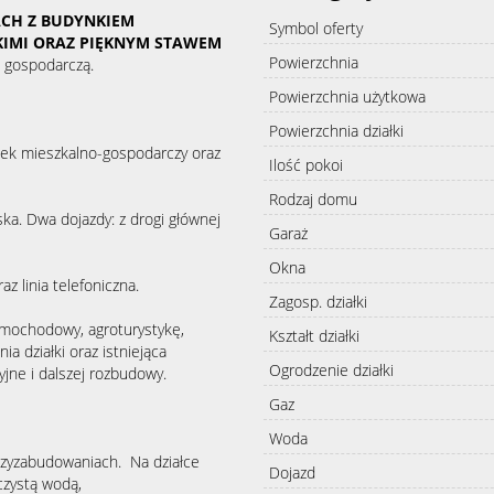
CH Z BUDYNKIEM
Symbol oferty
IMI ORAZ PIĘKNYM STAWEM
Powierzchnia
ć gospodarczą.
Powierzchnia użytkowa
Powierzchnia działki
nek mieszkalno-gospodarczy oraz
Ilość pokoi
Rodzaj domu
ska. Dwa dojazdy: z drogi głównej
Garaż
Okna
z linia telefoniczna.
Zagosp. działki
amochodowy, agroturystykę,
Kształt działki
a działki oraz istniejąca
Ogrodzenie działki
yjne i dalszej rozbudowy.
Gaz
Woda
trzyzabudowaniach. Na działce
Dojazd
 czystą wodą,