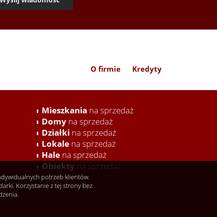
O firmie
Kredyty
Mieszkania
na sprzedaż
Domy
na sprzedaż
Działki
na sprzedaż
Lokale
na sprzedaż
Hale
na sprzedaż
Obiekty
na sprzedaż
indywidualnych potrzeb klientów.
ki. Korzystanie z tej strony bez
dzenia.