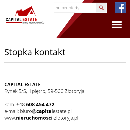
O
Stopka kontakt
firmie
O
firmie
CAPITAL ESTATE
Rynek 5/5, II piętro, 59-500 Złotoryja
kom. +48
608 454 472
Certyfi
e-mail: biuro@
capital
estate.pl
www.
nieruchomosci
-zlotoryja.pl
Współp